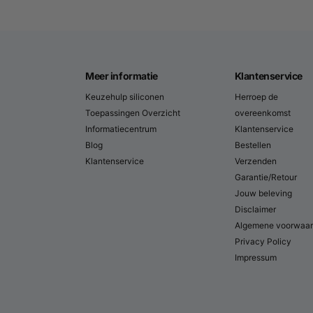
Waarom acrylhars voor re
casting?
→
Lage exotherm
→ giet grotere secties zo
oververhitting/vervorming
Meer informatie
Klantenservice
→
Hoge detailovername
→ neemt hout-, ste
Keuzehulp siliconen
Herroep de
texturen perfect over
Toepassingen Overzicht
overeenkomst
Informatiecentrum
Klantenservice
→
Eenvoudig & veilig
→ verwerken op kame
Blog
Bestellen
geschikt voor studio's, scholen en worksh
Klantenservice
Verzenden
→
Sterk & licht
→ met glasvezel ideaal voor h
Garantie/Retour
en steunkappen
Jouw beleving
Disclaimer
→
Afwerking & bescherming
→ matte of sati
Algemene voorwaa
sealer voor buiten/vocht
Privacy Policy
Impressum