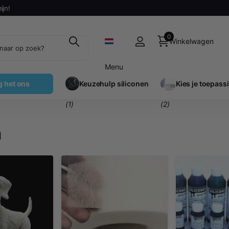
ijn!
0
Winkelwagen
Menu
g het ons
Keuzehulp siliconen
Kies je toepass
(1)
(2)
n