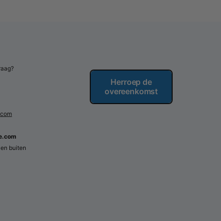
n
ëfs, modellen,
or scenische
raag?
Herroep de
 doek) voor stijve
overeenkomst
elen
kzij de lage
.com
re.com
 en buiten
m