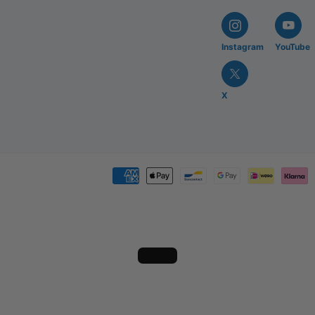
erhouding & verwerking
Instagram
YouTube
Lamineren & versterk
X
); roer homogeen
Laminaten:
doordrenk glasvezeldoek of 
volledig; voorkom droge plekken.
rote
Versterking:
combineer met glasvezeld
vezels voor zeer sterke steunkappen en
trakke lossing
Na licht opruwen hecht acrylhars go
Seal afgewerkte stukken altijd voor 
gende
Loading