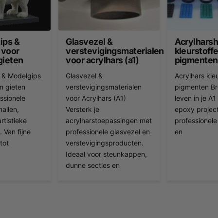
ips &
Glasvezel &
Acrylhars
 voor
verstevigingsmaterialen
kleurstoff
gieten
voor acrylhars (a1)
pigmenten
s & Modelgips
Glasvezel &
Acrylhars kle
n gieten
verstevigingsmaterialen
pigmenten Bre
ssionele
voor Acrylhars (A1)
leven in je A1
allen,
Versterk je
epoxy projec
rtistieke
acrylharstoepassingen met
professionel
 Van fijne
professionele glasvezel en
en
tot
verstevigingsproducten.
Ideaal voor steunkappen,
dunne secties en