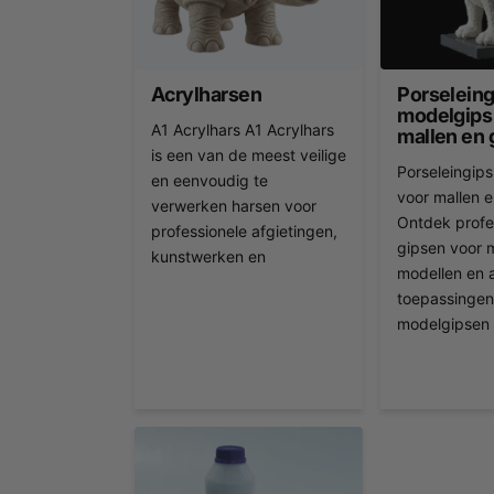
Acrylharsen
Porseleing
modelgips
A1 Acrylhars A1 Acrylhars
mallen en 
is een van de meest veilige
Porseleingip
en eenvoudig te
voor mallen e
verwerken harsen voor
Ontdek profe
professionele afgietingen,
gipsen voor m
kunstwerken en
modellen en a
toepassingen.
modelgipsen 