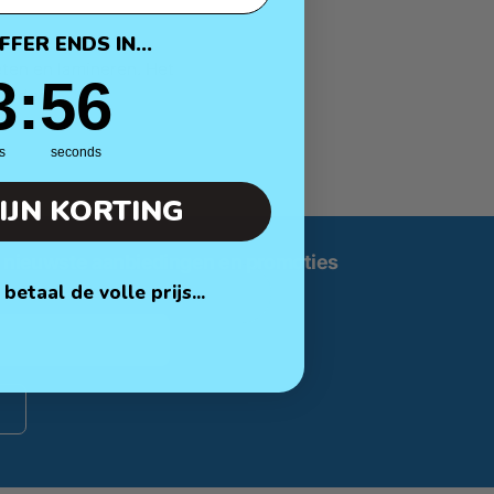
FFER ENDS IN...
ieten en lamineren. Het
:
Countdown ends in:
55
3
:
55
harden.
mteontwikkeling (low
s
seconds
werken, beelden en
IJN KORTING
 nieuwste aanbiedingen en promoties
betaal de volle prijs...
terker, beter te
n