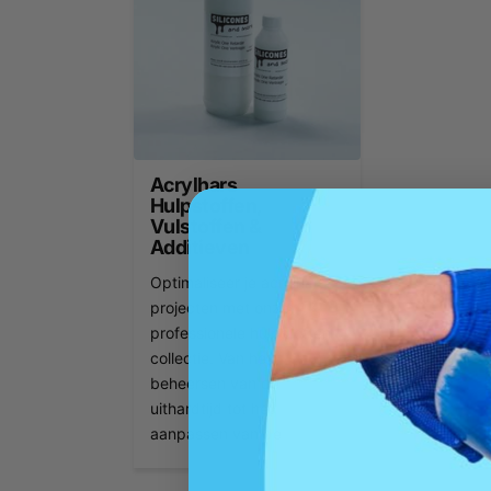
Acrylhars
Hulpstoffen,
Vulstoffen &
Additieven
Optimaliseer je acrylhars
projecten met onze
professionele hulpstoffen
collectie. Van het
beheersen van de
uithardtijd tot het
aanpassen van de