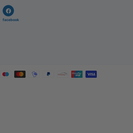
facebook
ing
triaxiaal weefsel
oek of gekapte
 laminaten.
ed op zichzelf
buitengebruik