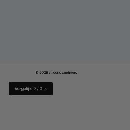
Mengv
Basis menging
Wegen & mengen:
A : B = 1 : 2 (gewicht
en klontvrij.
Omgeving:
stabiele kamertemperatuur; g
oppervlakken in dunne lagen opbouwen.
©
2026
siliconesandmore
Gebruik schone siliconen mallen voor s
Flexibele mallen werken het prettigst
Vergelijk
0
/ 3
Laat elke laag aanzetten vóór de vol