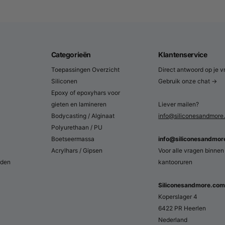
sin
Typische toepassinge
✓
Gieten in siliconen mallen
voor reli
ornamenten en reproducties
nder
Categorieën
Klantenservice
✓
Opstrijken op wanden/objecten
vo
decorbouw en props
en- en andere
Toepassingen Overzicht
Direct antwoord op je v
Siliconen
Gebruik onze chat →
✓
Lamineren met glasvezel
(C-veil +
Epoxy of epoxyhars voor
steunmallen en lichtgewicht onderd
rtemperatuur;
gieten en lamineren
Liever mailen?
ops
✓
Grootformaat panelen/beelden
dan
Bodycasting / Alginaat
info@siliconesandmore
exothermie tijdens uitharding
olle sculpturen
Polyurethaan / PU
Boetseermassa
info@siliconesandmo
Acrylhars / Gipsen
Voor alle vragen binnen
jn acrylhars
rden
kantooruren
Siliconesandmore.co
Koperslager 4
6422 PR Heerlen
Nederland