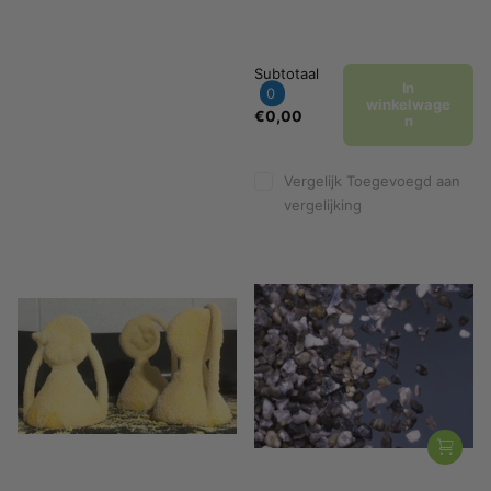
Subtotaal
In
0
winkelwage
€0,00
n
Vergelijk
Toegevoegd aan
vergelijking