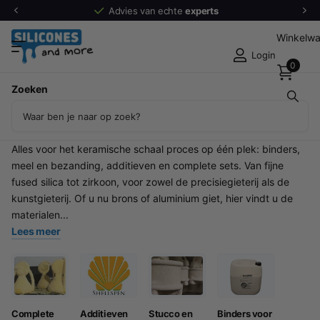
Advies van echte
experts
Winkelw
Login
0
Zoeken
Keramische schaal materialen voor de
verloren was methode (12)
Keramische schaal materialen voor de verloren was methode
Alles voor het keramische schaal proces op één plek: binders,
meel en bezanding, additieven en complete sets. Van fijne
fused silica tot zirkoon, voor zowel de precisiegieterij als de
kunstgieterij. Of u nu brons of aluminium giet, hier vindt u de
materialen...
Lees meer
Complete
Additieven
Stucco en
Binders voor