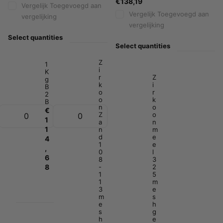
€138,19
Vergelijk
Toegevoegd aan
Vergelijk
Toegevoegd aan
vergelijking
vergelijking
Select quantities
Select quantities
Z
1
i
K
r
Z
g
k
i
B
o
r
2
o
k
B
n
o
€
Z
o
1
a
n
1
n
m
d
e
4
1
e
,
0
l
6
8
3
8
-
2
1
5
1
m
3
e
m
s
e
h
s
g
h
e