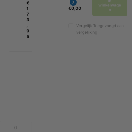
In
0
€
winkelwage
€0,00
1
n
7
3
,
Vergelijk
Toegevoegd aan
9
vergelijking
5