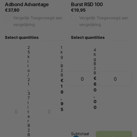
Adbond Advantage
Burst RSD 100
€37,80
€19,95
Vergelijk
Toegevoegd aan
Vergelijk
Toegevoegd aan
vergelijking
vergelijking
Select quantities
Select quantities
2
1
4
5
k
K
k
g
g
i
.
B
l
B
2
o
2
B
/
B
€
2
€
6
1
1
,
0
9
3
,
,
7
0
l
9
0
i
5
t
e
r
B
2
Subtotaal
B