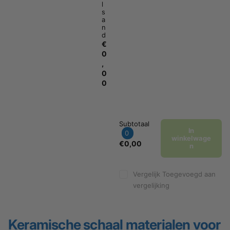
l
s
a
n
d
€
0
,
0
0
Subtotaal
In
0
winkelwage
€0,00
n
Vergelijk
Toegevoegd aan
vergelijking
Keramische schaal materialen voor