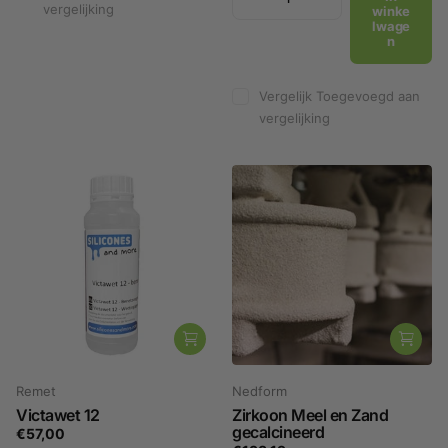
vergelijking
winke
lwage
n
Vergelijk
Toegevoegd aan
vergelijking
Remet
Nedform
Victawet 12
Zirkoon Meel en Zand
gecalcineerd
€57,00