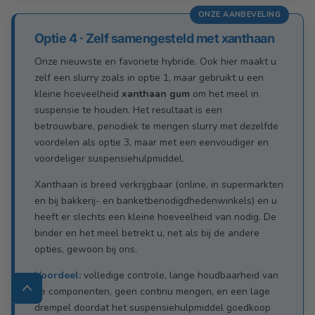
ONZE AANBEVELING
Optie 4 · Zelf samengesteld met xanthaan
Onze nieuwste en favoriete hybride. Ook hier maakt u
zelf een slurry zoals in optie 1, maar gebruikt u een
kleine hoeveelheid
xanthaan gum
om het meel in
suspensie te houden. Het resultaat is een
betrouwbare, periodiek te mengen slurry met dezelfde
voordelen als optie 3, maar met een eenvoudiger en
voordeliger suspensiehulpmiddel.
Xanthaan is breed verkrijgbaar (online, in supermarkten
en bij bakkerij- en banketbenodigdhedenwinkels) en u
heeft er slechts een kleine hoeveelheid van nodig. De
binder en het meel betrekt u, net als bij de andere
opties, gewoon bij ons.
Voordeel:
volledige controle, lange houdbaarheid van
de componenten, geen continu mengen, en een lage
drempel doordat het suspensiehulpmiddel goedkoop