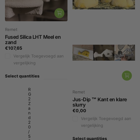
Remet
Fused Silica LHT Meel en
zand
€107,65
Vergelijk
Toegevoegd aan
vergelijking
Select quantities
R
Remet
G
2
Jus-Dip ™ Kant en klare
Z
slurry
a
€0,00
n
d
Vergelijk
Toegevoegd aan
2
vergelijking
0
/
5
Select quantities