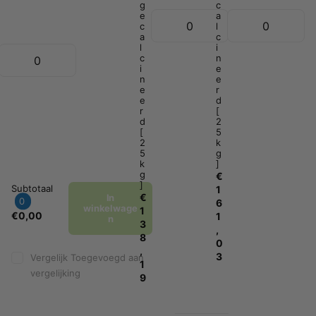
g
c
e
a
c
l
a
c
l
i
c
n
i
e
n
e
e
r
e
d
r
[
d
2
[
5
2
k
5
g
k
]
g
€
]
Subtotaal
1
€
In
0
6
winkelwage
1
€0,00
1
n
3
,
8
0
,
3
Vergelijk
Toegevoegd aan
1
vergelijking
9