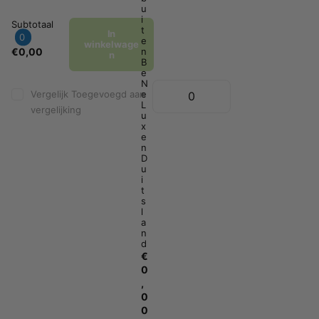
u
i
Subtotaal
t
In
0
e
winkelwage
€0,00
n
n
B
e
N
Vergelijk
Toegevoegd aan
e
L
vergelijking
u
x
e
n
D
u
i
t
s
l
a
n
d
€
0
,
0
0