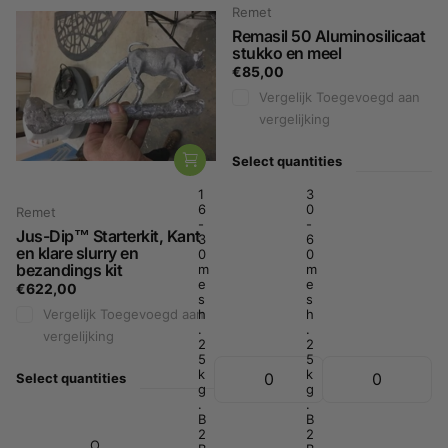
Remet
Remasil 50 Aluminosilicaat
stukko en meel
€85,00
Vergelijk
Toegevoegd aan
vergelijking
Select quantities
1
3
6
0
Remet
-
-
Jus-Dip™ Starterkit, Kant
3
6
en klare slurry en
0
0
bezandings kit
m
m
e
e
€622,00
s
s
Vergelijk
Toegevoegd aan
h
h
.
.
vergelijking
2
2
5
5
k
k
Select quantities
g
g
.
.
B
B
2
2
O