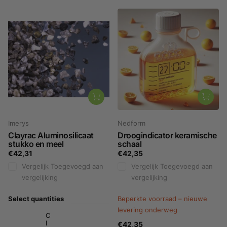
Imerys
Nedform
Clayrac Aluminosilicaat
Droogindicator keramische
stukko en meel
schaal
€42,31
€42,35
Vergelijk
Toegevoegd aan
Vergelijk
Toegevoegd aan
vergelijking
vergelijking
Select quantities
Beperkte voorraad – nieuwe
levering onderweg
C
l
€42,35