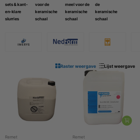
sets & kant-
voor de
meel voor de
de
en-klare
keramische
keramische
keramische
slurries
schaal
schaal
schaal
Raster weergave
Lijst weergave
Remet
Remet