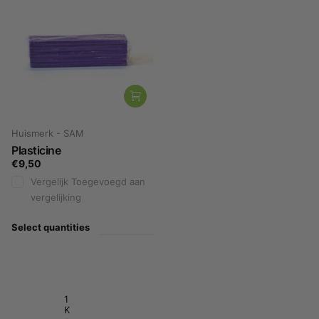
Huismerk - SAM
Plasticine
€9,50
Vergelijk
Toegevoegd aan
vergelijking
Select quantities
1
K