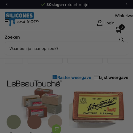
30 dagen
retourtermijn!
Winkelw
Login
0
Zoeken
Producten (5)
3M
Allnex
Raster weergave
Lijst weergave