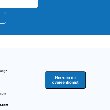
n
raag?
Herroep de
overeenkomst
.com
re.com