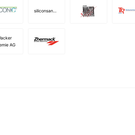
siliconsandmore
acker
emie AG