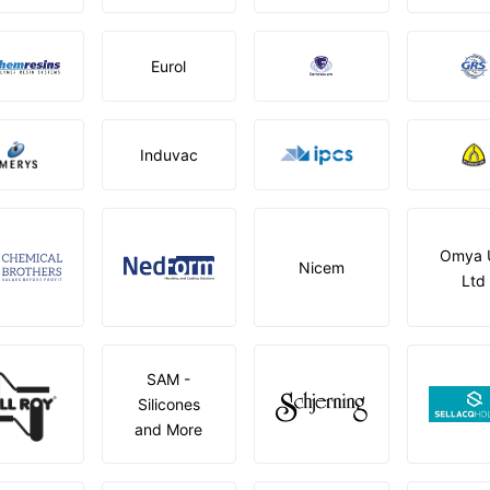
Eurol
Induvac
Omya 
Nicem
Ltd
SAM -
Silicones
and More