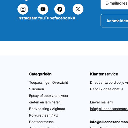
Instagram
YouTube
facebook
X
Aanmelde
Categorieën
Klantenservice
Toepassingen Overzicht
Direct antwoord op je v
Siliconen
Gebruik onze chat →
Epoxy of epoxyhars voor
gieten en lamineren
Liever mailen?
Bodycasting / Alginaat
info@siliconesandmore
Polyurethaan / PU
Boetseermassa
info@siliconesandmo