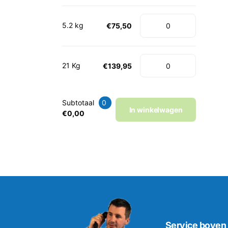
5.2 kg
€75,50
21 Kg
€139,95
Subtotaal
0
In winkelwagen
€0,00
Service boven