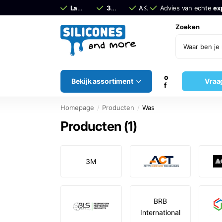
Laagste Prijs Garantie –
30 dagen
retourtermijn!
Advies van echte
Siliconen
Advies van echte
experts
ex
Zoeken
o
Bekijk assortiment
Vraa
f
Homepage
Producten
Was
Producten (1)
3M
BRB
International