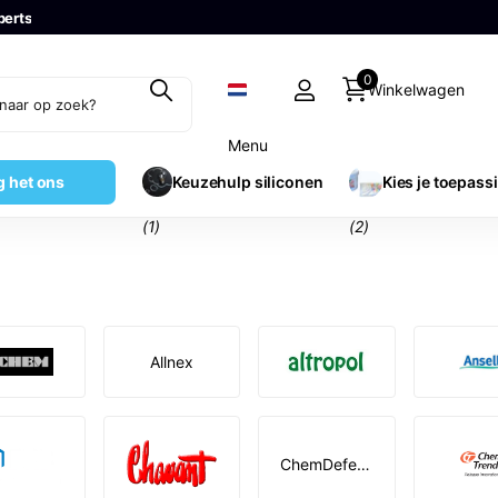
perts
0
Winkelwagen
Menu
g het ons
Keuzehulp siliconen
Kies je toepass
(1)
(2)
Allnex
ChemDefend