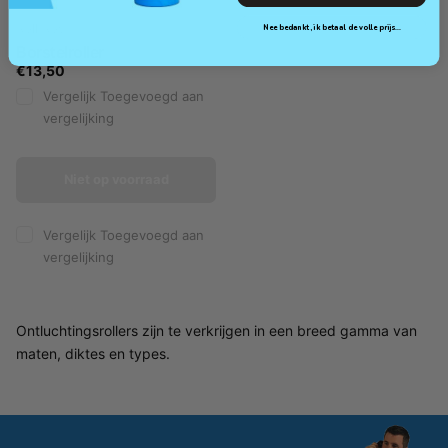
Roll Roy
Nee bedankt, ik betaal de volle prijs...
Borstelroller
€13,50
Vergelijk
Toegevoegd aan
vergelijking
Niet op voorraad
Vergelijk
Toegevoegd aan
vergelijking
Ontluchtingsrollers zijn te verkrijgen in een breed gamma van
maten, diktes en types.