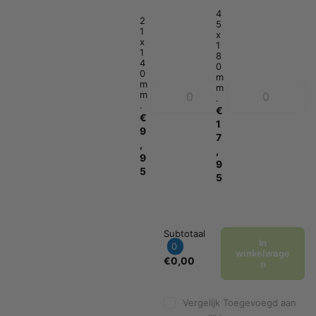
4
2
5
1
x
x
1
1
8
4
0
0
m
m
m
m
.
.
€
€
1
9
7
,
,
9
9
5
5
Subtotaal
In
0
winkelwage
€0,00
n
Vergelijk
Toegevoegd aan