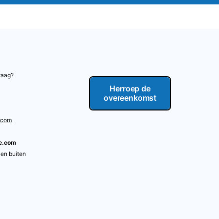
raag?
Herroep de
overeenkomst
.com
re.com
 en buiten
m