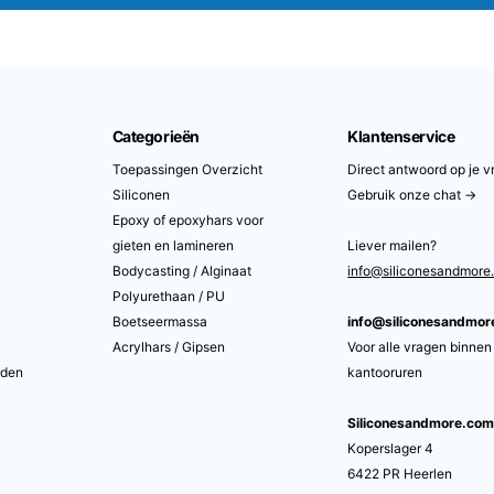
Categorieën
Klantenservice
Toepassingen Overzicht
Direct antwoord op je v
Siliconen
Gebruik onze chat →
Epoxy of epoxyhars voor
gieten en lamineren
Liever mailen?
Bodycasting / Alginaat
info@siliconesandmore
Polyurethaan / PU
Boetseermassa
info@siliconesandmo
Acrylhars / Gipsen
Voor alle vragen binnen
rden
kantooruren
Siliconesandmore.co
Koperslager 4
6422 PR Heerlen