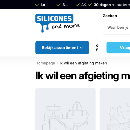
Laagste Prijs Garantie –
30 dagen
retourtermijn!
Advies van echte
Siliconen
30 dagen
retourterm
experts
Zoeken
o
Bekijk assortiment
Vraa
f
Homepage
Ik wil een afgieting maken
Ik wil een afgieting 