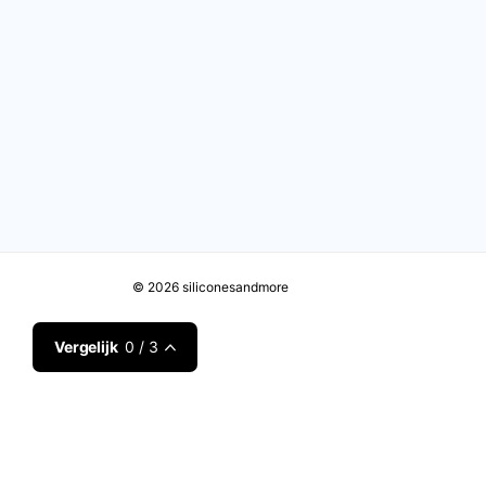
©
2026
siliconesandmore
Vergelijk
0
/ 3