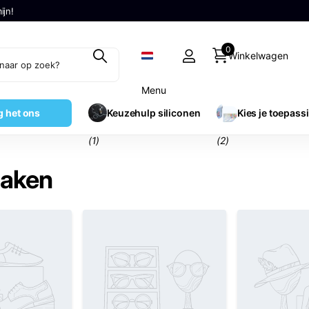
ijn!
0
Winkelwagen
Menu
g het ons
Keuzehulp siliconen
Kies je toepass
(1)
(2)
maken