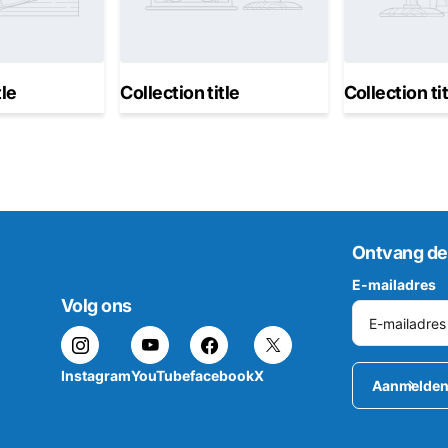
tle
Collection title
Collection ti
Ontvang de
E-mailadres
Volg ons
Instagram
YouTube
facebook
X
Aanmelde