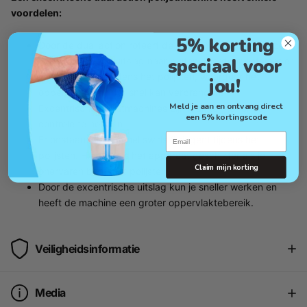
voordelen:
5% korting
Door de dual action roteert de machine en maakt deze
speciaal voor
tegelijkertijd een uitslag naar buiten. Hierdoor ontstaat er
minder warmte tijdens het polijsten, waardoor het
jou!
oppervlakte minder snel kan verbranden.
Meld je aan en ontvang direct
Excentrische polijstmachines zijn makkelijker onder
een 5% kortingscode
controle te houden.
Email
Er onstaan minder snel swirls (kringen) tijdens het
polijsten. Hierdoor is het apparaat geschikter als je
Claim mijn korting
onervaren bent met polijsten.
Door de excentrische uitslag kun je sneller werken en
heeft de machine een groter oppervlaktebereik.
Veiligheidsinformatie
Media