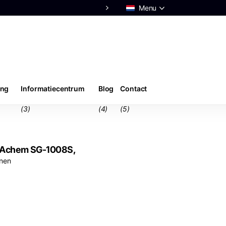
Menu
Advies van echte
experts
ing
Informatiecentrum
Blog
Contact
(3)
(4)
(5)
y Achem SG-1008S,
onen