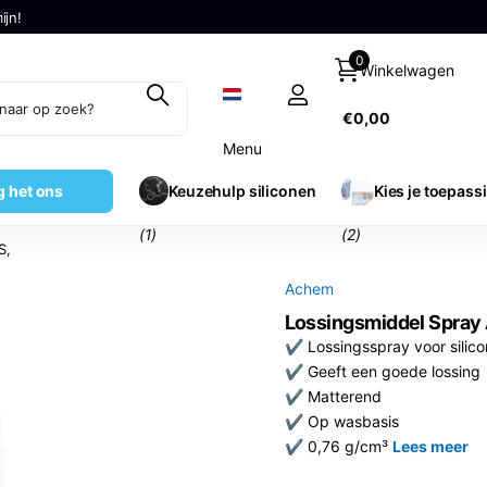
ijn!
0
Winkelwagen
€0,00
Menu
g het ons
Keuzehulp siliconen
Kies je toepass
(1)
(2)
S,
Achem
Lossingsmiddel Spra
✔ Lossingsspray voor silic
✔ Geeft een goede lossing
✔ Matterend
✔ Op wasbasis
✔ 0,76 g/cm³
Lees meer