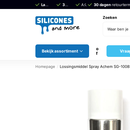
Laagste Prijs Garantie –
30 dagen
retourtermijn!
Advies van echte
Siliconen
30 dagen
retourterm
experts
Zoeken
o
Bekijk assortiment
Vraa
f
Homepage
Lossingsmiddel Spray Achem SG-1008