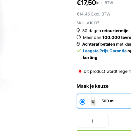
€17,50
Incl. BTW
€14,46
Excl. BTW
SKU: A10137
30 dagen
retourtermijn
Meer dan
100.000 tevre
Achteraf betalen
met kla
Laagste Prijs Garantie
op
korting
Dit product wordt regelm
Maak je keuze
500 ml.