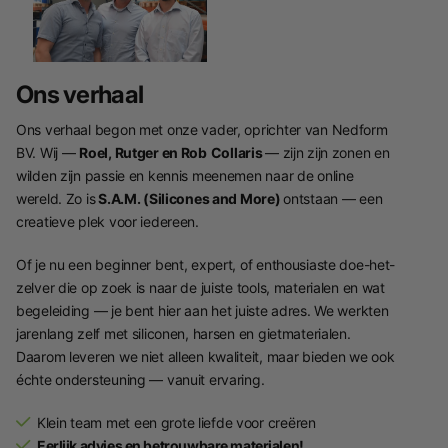
Ons verhaal
Ons verhaal begon met onze vader, oprichter van Nedform
BV. Wij —
Roel, Rutger en Rob
Collaris
— zijn zijn zonen en
wilden zijn passie en kennis meenemen naar de online
wereld. Zo is
S.A.M. (Silicones and More)
ontstaan — een
creatieve plek voor iedereen.
Of je nu een beginner bent, expert, of enthousiaste doe-het-
zelver die op zoek is naar de juiste tools, materialen en wat
begeleiding — je bent hier aan het juiste adres. We werkten
jarenlang zelf met siliconen, harsen en gietmaterialen.
Daarom leveren we niet alleen kwaliteit, maar bieden we ook
échte ondersteuning — vanuit ervaring.
Klein team met een grote liefde voor creëren
Eerlijk advies en betrouwbare materialen!