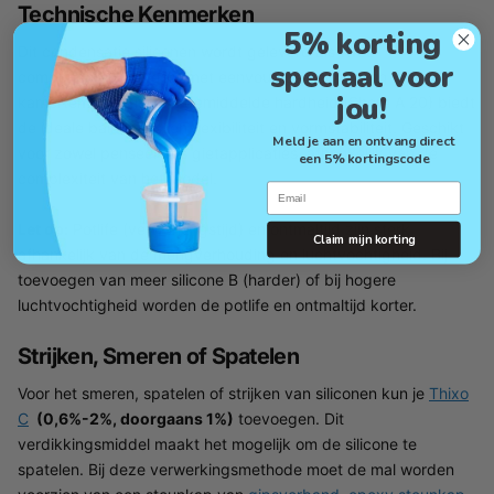
Technische Kenmerken
5% korting
Dit condensatie siliconen wordt geleverd als twee-
speciaal voor
componenten systeem met eenvoudige verwerking bij
jou!
kamertemperatuur. De gemiddelde hardheid (Shore A 20) biedt
de ideale balans tussen flexibiliteit en vormstabiliteit. Geschikt
Meld je aan en ontvang direct
voor zowel penseel- als gietapplicaties, afhankelijk van de
een 5% kortingscode
complexiteit van het model.
Email
Let op:
Potlife (verwerkingstijd) en ontmaltijd zijn sterk
Claim mijn korting
afhankelijk van de mengverhouding en luchtvochtigheid. Bij
toevoegen van meer silicone B (harder) of bij hogere
luchtvochtigheid worden de potlife en ontmaltijd korter.
Strijken, Smeren of Spatelen
Voor het smeren, spatelen of strijken van siliconen kun je
Thixo
C
(0,6%-2%, doorgaans 1%)
toevoegen. Dit
verdikkingsmiddel maakt het mogelijk om de silicone te
spatelen. Bij deze verwerkingsmethode moet de mal worden