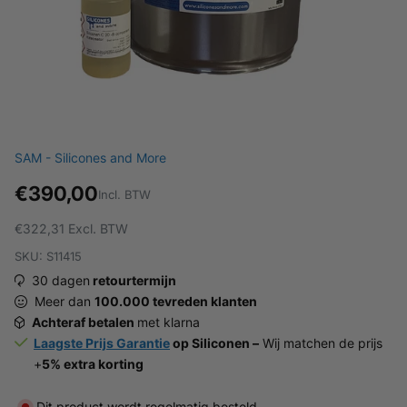
SAM - Silicones and More
€390,00
Incl. BTW
€322,31
Excl. BTW
SKU: S11415
30 dagen
retourtermijn
Meer dan
100.000 tevreden klanten
Achteraf betalen
met klarna
Laagste Prijs Garantie
op Siliconen –
Wij matchen de prijs
+
5% extra korting
Dit product wordt regelmatig besteld