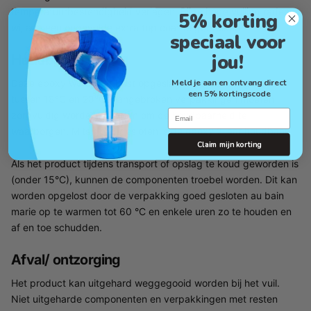
temperatuurbestendigheid verlagen. Bij te hoge vulling raden
5% korting
wij aan een ongevulde extra top coat te gebruiken.
speciaal voor
jou!
Houdbaarheid
Meld je aan en ontvang direct
Deze epoxy wordt het best opgeslagen op een droge plaats
een 5% kortingscode
tussen 18°C en 28°C. Aangebroken verpakkingen moeten
Email
zorgvuldig worden gesloten om de houdbaarheid te
waarborgen. Mits goed gesloten is de epoxy 2 jaar houdbaar.
Claim mijn korting
Als het product tijdens transport of opslag te koud geworden is
(onder 15°C), kunnen de componenten troebel worden. Dit kan
worden opgelost door de verpakking goed gesloten au bain
marie op te warmen tot 60 °C en enkele uren zo te houden en
af en toe schudden.
Afval/ ontzorging
Het product kan uitgehard weggegooid worden bij het vuil.
Niet uitgeharde componenten en verpakkingen met resten