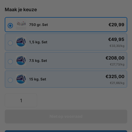
Maak je keuze
€29,99
750 gr. Set
€49,95
1,5 kg. Set
€33,30/kg
€208,00
7.5 kg. Set
€27,73/kg
€325,00
15 kg. Set
€21,66/kg
Niet op voorraad