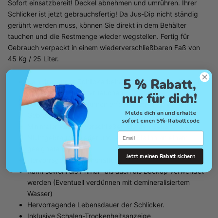
Sofort einsatzbereit! Deckel abnehmen und umrühren. Ihrer
Schlicker ist jetzt gebrauchsfertig! Da Jus-Dip nicht ständig
gerührt werden muss, können Sie direkt in dem Behälter
tauchen und die Restmenge wieder wegstellen. Fertig für
Gebrauch verpackt in einem wiederverschließbaren Faß von
45 Kg / 25 Liter.
5 % Rabatt,
Kein drehender Schlickerbehälter erforderlich - Einfach
direkt in den Behälter tauchen
nur für dich!
Kein kontinuiertes Rühren erforderlich - Nur vor dem
Melde dich an und erhalte
Gebrauch rühren
sofort einen 5%-Rabattcode
Minimaler Abfall - Verschließen Sie den Behälter bei
Email
Nichtgebrauch wieder und lagern Sie ihn an einem
geeigneten Ort.
Jetzt meinen Rabatt sichern
Hervorragende Wachshaftung
Kann sowohl als Primär- als auch als Backup verwendet
werden (Eventuell verdünnen mit demineralisiertem
Wasser)
Hervorragende Lebensdauer der Schlicker.
Inklusive Schalen-Trockenheitsanzeige