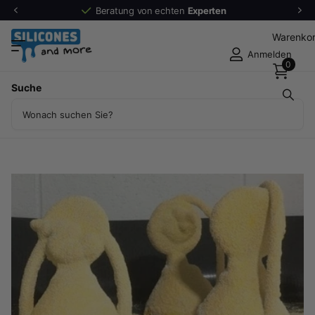
Beratung von echten
Experten
Warenko
Anmelden
0
Teilen Sie
Suche
Jus-Dip™ Starterkit, Fertig Schlicker- und Besandungskit