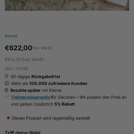
Remet
€622,00
Inkl. MwSt.
€514,05
Exkl. MwSt.
SKU: S11338
30-tägige
Rückgabefrist
Mehr als
100.000 zufriedene Kunden
Bezahle später
mit Klarna
Tiefstpreisgarantie
f
ür Siliconen
–
Wir passen den Preis an
und geben zusätzlich
5% Rabatt
Dieses Produkt wird regelmäßig bestellt
Triff deine Wahl