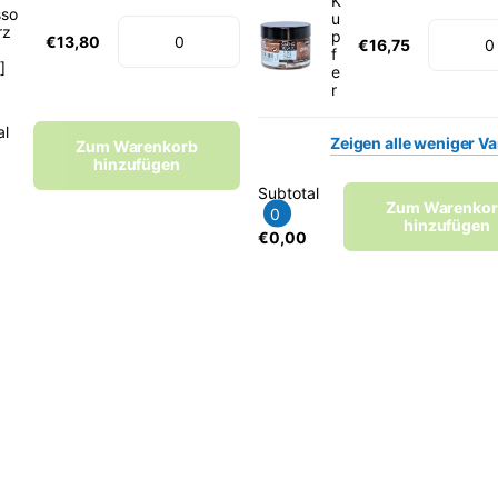
K
sso
u
rz
p
€13,80
€16,75
f
]
e
r
al
Zeigen
alle
weniger
Va
Zum Warenkorb
hinzufügen
Subtotal
Zum Warenko
0
hinzufügen
€0,00