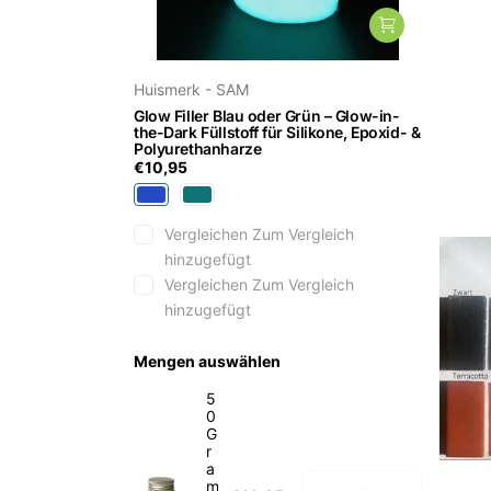
Huismerk - SAM
Huisme
Glow Filler Blau oder Grün – Glow-in-
Acrylh
the-Dark Füllstoff für Silikone, Epoxid- &
€6,95
Polyurethanharze
€10,95
Vergleichen
Zum Vergleich
Ve
hinzugefügt
hi
Vergleichen
Zum Vergleich
Ve
hinzugefügt
hi
Mengen auswählen
Menge
5
Schwar
0
50 gr.
G
r
a
m