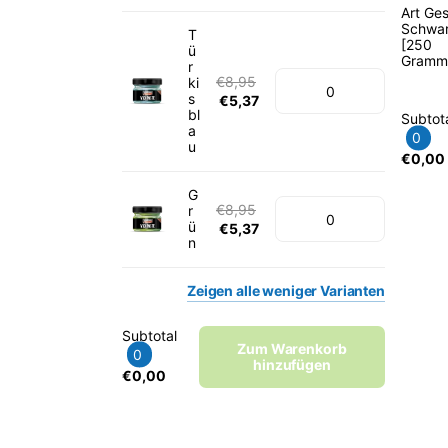
Art Ge
Schwa
T
[250
ü
Gramm
r
€8,95
ki
s
€5,37
bl
Subtot
a
0
u
€0,00
G
€8,95
r
ü
€5,37
n
Zeigen
alle
weniger
Varianten
Subtotal
Zum Warenkorb
0
hinzufügen
€0,00