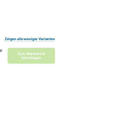
€25,50
z /
€17,50
tta /
€6,95
Zeigen
alle
weniger
Varianten
al
Zum Warenkorb
hinzufügen