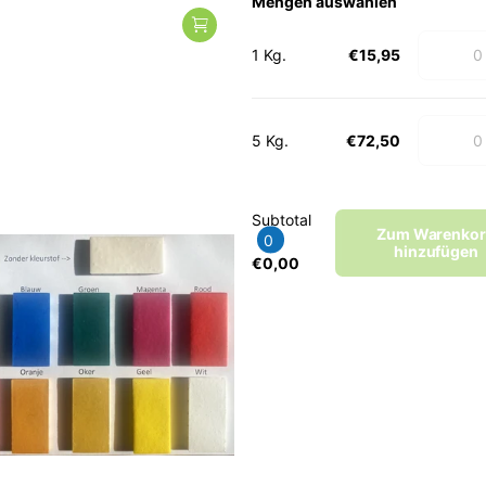
Mengen auswählen
1 Kg.
€15,95
rk - SAM
arz Farbe
5 Kg.
€72,50
Subtotal
rgleichen
Zum Vergleich
Zum Warenko
0
hinzufügen
nzugefügt
€0,00
rgleichen
Zum Vergleich
nzugefügt
n auswählen
z /
€6,95