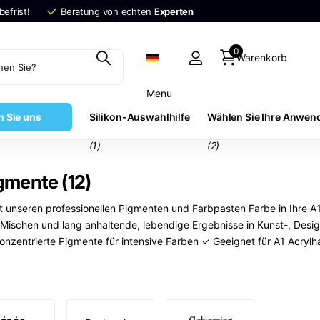
efrist!
Beratung von echten
Experten
0
Warenkorb
Menu
n Sie uns
Silikon-Auswahlhilfe
Wählen Sie Ihre Anwe
(1)
(2)
gmente (12)
t unseren professionellen Pigmenten und Farbpasten Farbe in Ihre A
s Mischen und lang anhaltende, lebendige Ergebnisse in Kunst-, Desi
entrierte Pigmente für intensive Farben ✓ Geeignet für A1 Acrylha