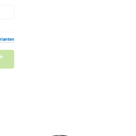
rianten
rb