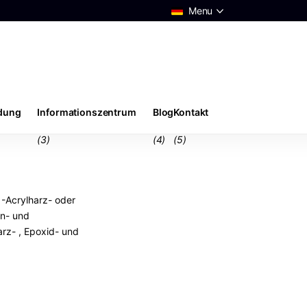
Menu
ndung
Informationszentrum
Blog
Kontakt
(3)
(4)
(5)
1-Acrylharz- oder
gn- und
rz- , Epoxid- und