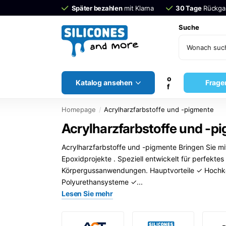
Später bezahlen
mit Klarna
30 Tage
Rückgab
Suche
o
Katalog ansehen
Frage
f
Homepage
Acrylharzfarbstoffe und -pigmente
Acrylharzfarbstoffe und -pi
Acrylharzfarbstoffe und -pigmente Bringen Sie mi
Epoxidprojekte . Speziell entwickelt für perfekte
Körpergussanwendungen. Hauptvorteile ✓ Hochkonz
Polyurethansysteme ✓...
Lesen Sie mehr