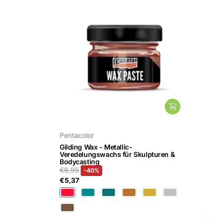
Pentacolor
Schjer
Gilding Wax - Metallic-
Bodyca
Veredelungswachs für Skulpturen &
€4,95
Bodycasting
Ve
€8,95
-40%
hi
€5,37
Ve
hi