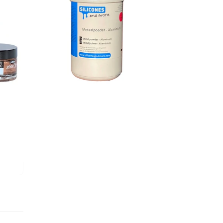
Mengen auswählen
1
K
€20,95
g
.
5
K
€93,25
g
.
Subtotal
Zum Warenkorb
0
hinzufügen
€0,00