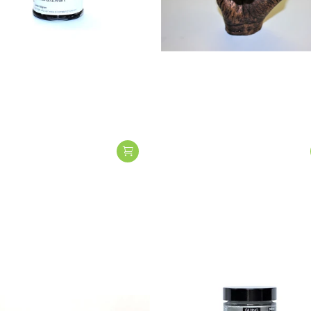
ning
PÉBÉO
sting Primer Schwarz
Gilding Wachs - Pébeo 30 ml.
€16,75
rgleichen
Zum Vergleich
nzugefügt
Vergleichen
Zum Vergleich
rgleichen
Zum Vergleich
hinzugefügt
nzugefügt
Vergleichen
Zum Vergleich
hinzugefügt