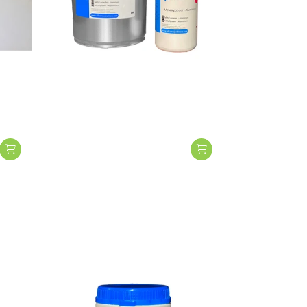
Huismerk - SAM
Aluminiumpulver
€20,95
Vergleichen
Zum Vergleich
hinzugefügt
Vergleichen
Zum Vergleich
hinzugefügt