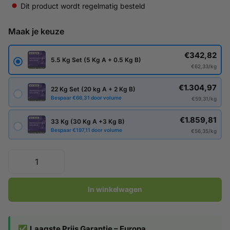
Dit product wordt regelmatig besteld
Maak je keuze
€342,82
5.5 Kg Set (5 Kg A + 0.5 Kg B)
€62,33/kg
€1.304,97
22 Kg Set (20 kg A + 2 Kg B)
Bespaar €66,31 door volume
€59,31/kg
€1.859,81
33 Kg (30 Kg A +3 Kg B)
Bespaar €197,11 door volume
€56,35/kg
In winkelwagen
✅
Laagste Prijs Garantie – Europa