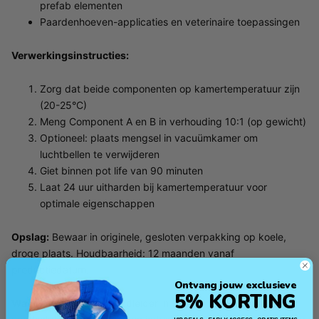
prefab elementen
Paardenhoeven-applicaties en veterinaire toepassingen
Verwerkingsinstructies:
Zorg dat beide componenten op kamertemperatuur zijn
(20-25°C)
Meng Component A en B in verhouding 10:1 (op gewicht)
Optioneel: plaats mengsel in vacuümkamer om
luchtbellen te verwijderen
Giet binnen pot life van 90 minuten
Laat 24 uur uitharden bij kamertemperatuur voor
optimale eigenschappen
Opslag:
Bewaar in originele, gesloten verpakking op koele,
droge plaats. Houdbaarheid: 12 maanden vanaf
productiedatum.
Ontvang jouw exclusieve
5% KORTING
Wacker Chemie
is wereldleider in silicone technologieën voor