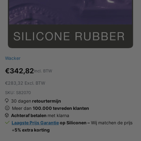
Wacker
€342,82
Incl. BTW
€283,32
Excl. BTW
SKU: S82070
30 dagen
retourtermijn
Meer dan
100.000 tevreden klanten
Achteraf betalen
met klarna
Laagste Prijs Garantie
op Siliconen –
Wij matchen de prijs
+
5% extra korting