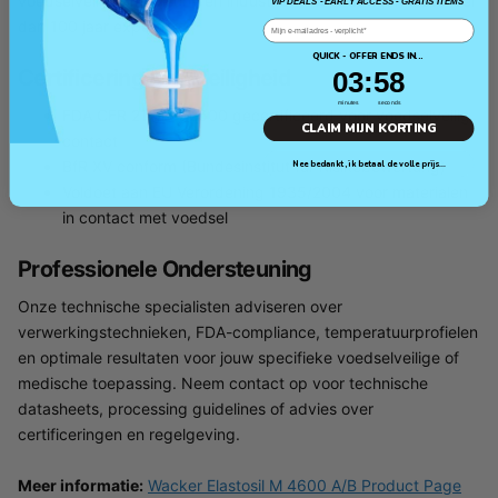
voedselveilige, medische en industriële toepassingen met meer
VIP DEALS - EARLY ACCESS - GRATIS ITEMS
dan 100 jaar expertise.
Email
QUICK - OFFER ENDS IN...
Certificeringen & Veiligheid
3
:
Countdown ends in:
58
03
:
58
minutes
seconds
FDA CFR 21 §177.2600 gecertificeerd voor voedselveilig
CLAIM MIJN KORTING
contact
BfR XV conform (Bundesinstitut für Risikobewertung)
Nee bedankt, ik betaal de volle prijs...
Voldoet aan EU Verordening 1935/2004 voor materialen
in contact met voedsel
Professionele Ondersteuning
Onze technische specialisten adviseren over
verwerkingstechnieken, FDA-compliance, temperatuurprofielen
en optimale resultaten voor jouw specifieke voedselveilige of
medische toepassing. Neem contact op voor technische
datasheets, processing guidelines of advies over
certificeringen en regelgeving.
Meer informatie:
Wacker Elastosil M 4600 A/B Product Page