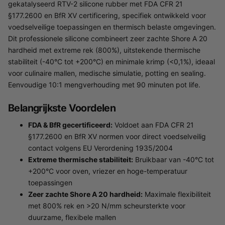
gekatalyseerd RTV-2 silicone rubber met FDA CFR 21
§177.2600 en BfR XV certificering, specifiek ontwikkeld voor
voedselveilige toepassingen en thermisch belaste omgevingen.
Dit professionele silicone combineert zeer zachte Shore A 20
hardheid met extreme rek (800%), uitstekende thermische
stabiliteit (-40°C tot +200°C) en minimale krimp (<0,1%), ideaal
voor culinaire mallen, medische simulatie, potting en sealing.
Eenvoudige 10:1 mengverhouding met 90 minuten pot life.
Belangrijkste Voordelen
FDA & BfR gecertificeerd:
Voldoet aan FDA CFR 21
§177.2600 en BfR XV normen voor direct voedselveilig
contact volgens EU Verordening 1935/2004
Extreme thermische stabiliteit:
Bruikbaar van -40°C tot
+200°C voor oven, vriezer en hoge-temperatuur
toepassingen
Zeer zachte Shore A 20 hardheid:
Maximale flexibiliteit
met 800% rek en >20 N/mm scheursterkte voor
duurzame, flexibele mallen