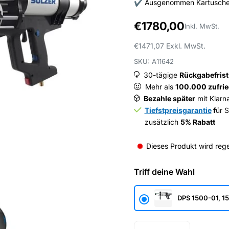
✔ Ausgenommen Kartuschen
€1780,00
Inkl. MwSt.
€1471,07
Exkl. MwSt.
SKU: A11642
30-tägige
Rückgabefrist
Mehr als
100.000 zufri
Bezahle später
mit Klarn
Tiefstpreisgarantie
f
ür S
zusätzlich
5% Rabatt
Dieses Produkt wird rege
Triff deine Wahl
DPS 1500-01, 15