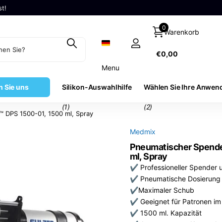
n
en
Experten
0
Warenkorb
€0,00
Menu
n Sie uns
Silikon-Auswahlhilfe
Wählen Sie Ihre Anwe
(1)
(2)
 DPS 1500-01, 1500 ml, Spray
Medmix
Pneumatischer Spende
ml, Spray
✔ Professioneller Spender 
✔ Pneumatische Dosierung
✔Maximaler Schub
✔ Geeignet für Patronen im Ve
✔ 1500 ml. Kapazität