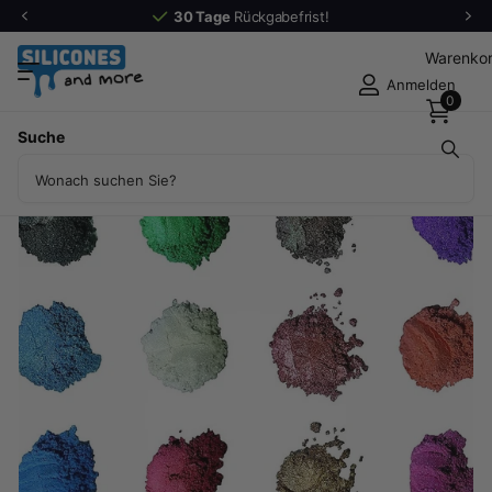
30 Tage
Rückgabefrist!
Warenko
Anmelden
0
Teilen Sie
Suche
Natürlicher Mica, Glimmerpigment oder Schimmer