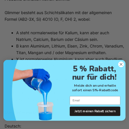
Glimmer besteht aus Schichtsilikaten mit der allgemeinen
Formel (AB2-3X, Si) 4O10 (O, F, OH) 2, wobei:
A steht normalerweise für Kalium, kann aber auch
Natrium, Calcium, Barium oder Cäsium sein.
B kann Aluminium, Lithium, Eisen, Zink, Chrom, Vanadium,
Titan, Mangan und / oder Magnesium enthalten.
X ist normalerweise Aluminium, kann aber auch Beryllium,
Bor und / oder Eisen (3+) sein.
5 % Rabatt,
nur für dich!
Glimmer ist in der Industrie weit verbreitet, aber wir als
Melde dich an und erhalte
Unternehmen unterstützen dies nicht. Sie finden dieses
sofort einen 5%-Rabattcode
Produkt auch in einigen Zahnpastamarken für Glanz, in
Email
Autolacken, Nagel- und Haarspray, Farbe usw.
Jetzt meinen Rabatt sichern
Mehr Informationen:
Deutsch: