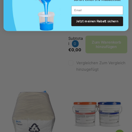
,
Email
3
2
Jetzt meinen Rabatt sichern
Subtota
Zum Warenkorb
l
0
hinzufügen
€0,00
Vergleichen
Zum Vergleich
hinzugefügt