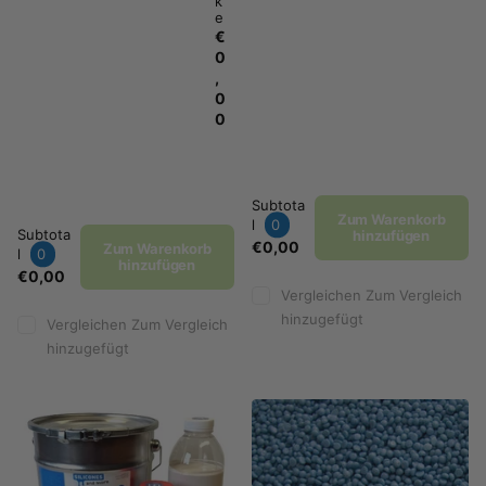
k
e
€
0
,
0
0
Subtota
Zum Warenkorb
l
0
Subtota
hinzufügen
€0,00
Zum Warenkorb
l
0
hinzufügen
€0,00
Vergleichen
Zum Vergleich
hinzugefügt
Vergleichen
Zum Vergleich
hinzugefügt