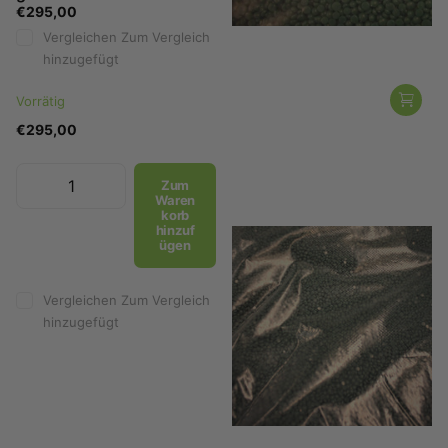
€295,00
Vergleichen
Zum Vergleich
hinzugefügt
Vorrätig
€295,00
Remet
Gußwachs B76T leicht
Zum
gefüllt
Waren
€250,00
korb
hinzuf
Vergleichen
Zum Vergleich
ügen
hinzugefügt
Vergleichen
Zum Vergleich
Nicht auf Lager, bitte
hinzugefügt
kontaktieren Sie uns.
€250,00
Zum
Waren
korb