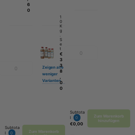
6
0
1
0
K
g
.
S
e
t
€
3
3
Zeigen
alle
8
weniger
,
Varianten
0
0
Subtota
Zum Warenkorb
l
0
hinzufügen
€0,00
Subtota
Zum Warenkorb
l
0