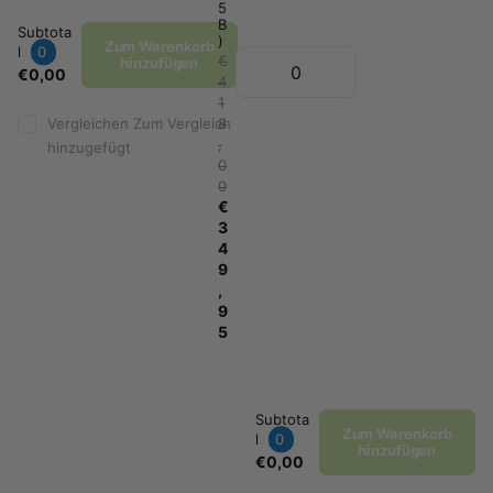
5
B
Subtota
)
Zum Warenkorb
l
0
€
hinzufügen
€0,00
4
1
Vergleichen
Zum Vergleich
8
,
hinzugefügt
0
0
€
3
4
9
,
9
5
Subtota
Zum Warenkorb
l
0
hinzufügen
€0,00