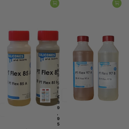
Polytek
Polytek
Polytek PT Flex 85 –
PT Flex 97
Flexibler Polyurethan-
€39,95
Gießgummi Shore A85 für
Vergleichen
Zum Vergleich
Formen & Produktionsteile
hinzugefügt
€39,95
Vergleichen
Zum Vergleich
Mengen auswählen
hinzugefügt
1
2
K
K
Mengen auswählen
g
g
.
.
2
S
S
K
e
e
g
t
t
.
€
€
S
e
3
7
t
9
2
€
,
,
7
9
6
2
5
0
,