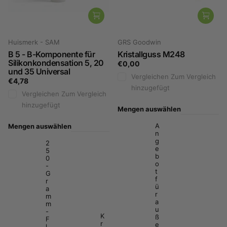
Huismerk - SAM
GRS Goodwin
B 5 - B-Komponente für
Kristallguss M248
Silikonkondensation 5, 20
€0,00
und 35 Universal
Vergleichen
Zum Vergleich
€4,78
hinzugefügt
Vergleichen
Zum Vergleich
hinzugefügt
Mengen auswählen
A
Mengen auswählen
n
g
2
e
5
b
0
o
-
t
G
f
r
ü
a
r
m
a
m
u
-
K
ß
F
r
e
l