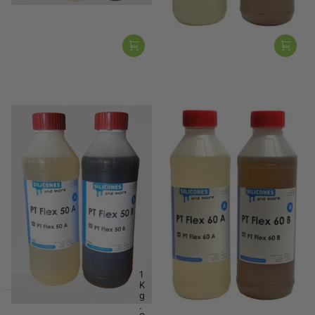
Polytek
Polytek
Polytek PT Flex 50 –
Polytek PT Flex 60 –
Flexibler Polyurethan-
Flexibler Polyurethan-
Gießgummi Shore A50 für
Gießgummi Shore A55 für
Formen & Prototyping
Formen & Prototyping
€39,95
€49,95
Vergleichen
Zum Vergleich
Vergleichen
Zum Vergleich
hinzugefügt
hinzugefügt
Mengen auswählen
Mengen auswählen
2
2
K
K
g
g
.
.
1
S
S
K
e
e
g
t
t
.
€
€