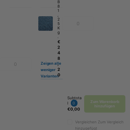
B
8
1
,
2
5
K
g
.
€
2
4
8
Zeigen
alle
,
2
weniger
0
Varianten
Subtota
Zum Warenkorb
l
0
hinzufügen
€0,00
Vergleichen
Zum Vergleich
hinzugefügt