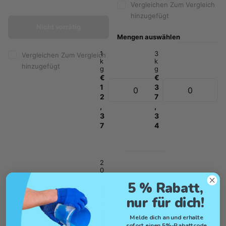
Vergleichen
Zum Vergleich
hinzugefügt
Nicht vorrätig
Mengen auswählen
1
3
Vergleichen
Zum Vergleich
k
k
hinzugefügt
g
g
€
€
1
3
2
7
,
,
3
3
7
4
2
0
k
5 % Rabatt,
g
€
nur für dich!
2
3
Melde dich an und erhalte
0
sofort einen 5%-Rabattcode