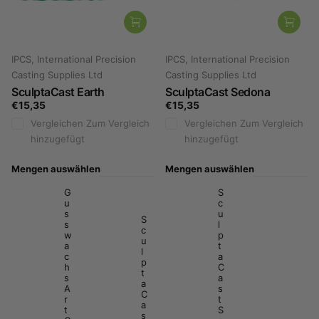
IPCS, International Precision
IPCS, International Precision
Casting Supplies Ltd
Casting Supplies Ltd
SculptaCast Earth
SculptaCast Sedona
€15,35
€15,35
Vergleichen
Zum Vergleich
Vergleichen
Zum Vergleich
hinzugefügt
hinzugefügt
Mengen auswählen
Mengen auswählen
G
S
u
c
s
u
S
s
l
c
w
p
u
a
t
l
c
a
p
h
C
t
s
a
a
A
s
C
r
t
a
t
S
s