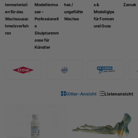
lenmateriali
Modellierma
hse /
s &
Zamak
en für das
sse –
ungefüllte
Modellgips
Wachsaussc
Professionell
Wachse
für Formen
hmelzverfah
e
und Guss
ren
Skulpturenm
asse für
Künstler
Gitter-Ansicht
Listenansicht