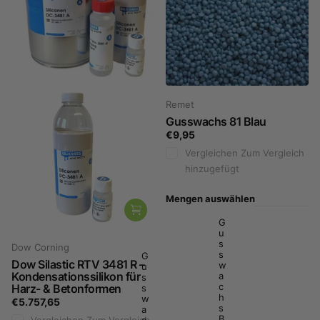
Remet
Gusswachs 81 Blau
€9,95
Vergleichen
Zum Vergleich
hinzugefügt
Mengen auswählen
G
u
s
Dow Corning
s
G
Dow Silastic RTV 3481 R –
w
u
Kondensationssilikon für
a
s
c
Harz- & Betonformen
s
h
w
€5.757,65
s
a
B