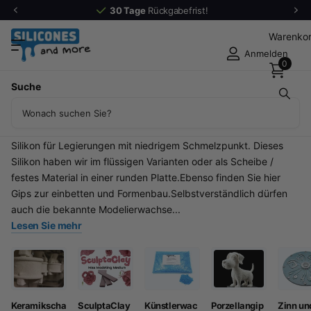
30 Tage
Rückgabefrist!
Warenko
Anmelden
0
Suche
Material für den Kunstguss (50)
Diese Kategorie enthält Produkte die im Kunstguss (im
Bronzeguß und Zinnguß) verwendet werden.Sie finden hier
Silikon für Legierungen mit niedrigem Schmelzpunkt. Dieses
Silikon haben wir im flüssigen Varianten oder als Scheibe /
festes Material in einer runden Platte.Ebenso finden Sie hier
Gips zur einbetten und Formenbau.Selbstverständlich dürfen
auch die bekannte Modelierwachse...
Lesen Sie mehr
Keramikscha
SculptaClay
Künstlerwac
Porzellangip
Zinn un