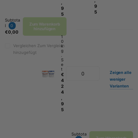
,
,
9
9
5
5
Subtota
Zum Warenkorb
l
0
hinzufügen
€0,00
1
0
Vergleichen
Zum Vergleich
k
g
hinzugefügt
.
S
e
t
Zeigen
alle
€
weniger
4
2
Varianten
4
,
9
5
Subtota