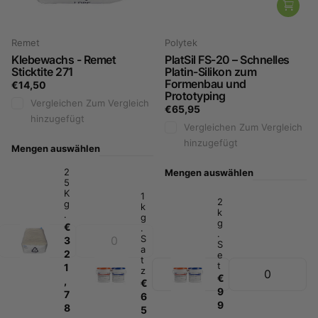
Remet
Polytek
Klebewachs - Remet
PlatSil FS-20 – Schnelles
Sticktite 271
Platin-Silikon zum
Formenbau und
€14,50
Prototyping
Vergleichen
Zum Vergleich
€65,95
hinzugefügt
Vergleichen
Zum Vergleich
hinzugefügt
Mengen auswählen
2
Mengen auswählen
5
K
1
2
g
k
k
.
g
g
€
.
.
S
3
S
a
2
e
t
t
1
z
€
,
€
9
7
6
9
8
5