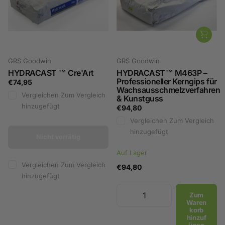
GRS Goodwin
GRS Goodwin
HYDRACAST ™ Cre'Art
HYDRACAST™ M463P –
Professioneller Kerngips für
€74,95
Wachsausschmelzverfahren
Vergleichen
Zum Vergleich
& Kunstguss
hinzugefügt
€94,80
Vergleichen
Zum Vergleich
hinzugefügt
Nicht vorrätig
Auf Lager
Vergleichen
Zum Vergleich
€94,80
hinzugefügt
Zum
Waren
korb
hinzuf